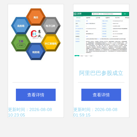
度分析
阿里巴巴参股成立
北京政务科技公司
查看详情
查看详情
左手数据右手安
更新时间：2026-08-08
更新时间：2026-08-08
10:23:05
01:59:15
全，数字政府棋局