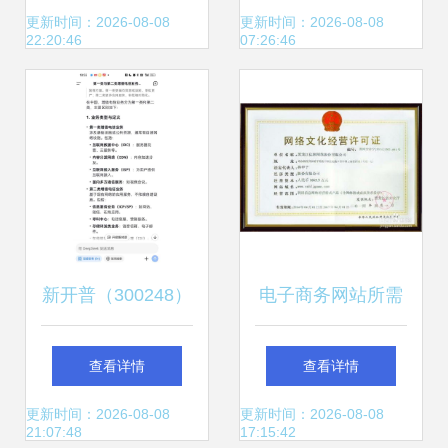
发第二类增值电信
司章程》并办理工
更新时间：2026-08-08
更新时间：2026-08-08
22:20:46
07:26:46
业务震荡
商变更登记的公告
布局基础电信业务
的战略思考
新开普（300248）
电子商务网站所需
股吧 新开普怎么样
的第二类增值电信
查看详情
查看详情
及基础电信业务深
业务许可证详解
更新时间：2026-08-08
更新时间：2026-08-08
21:07:48
17:15:42