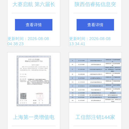
大赛启航 第六届长
陕西佰睿拓信息突
三角区块链应用创
破增值电信业务门
查看详情
查看详情
新大赛邀您参加
槛，获官方许可构
更新时间：2026-08-08
更新时间：2026-08-08
04:38:23
13:34:41
——聚焦第一类增
建数字化支撑新框
值电信业务新赛道
架
上海第一类增值电
工信部注销144家