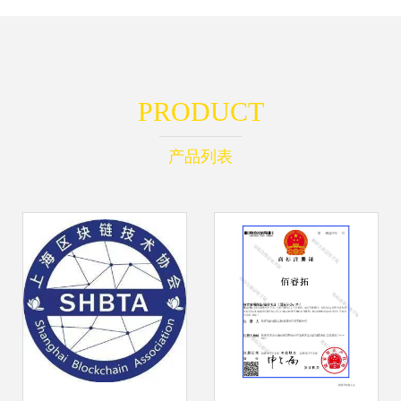
PRODUCT
产品列表